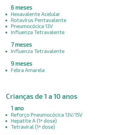
6 meses​
Hexavalente Acelular
Rotavírus Pentavalente
Pneumocócica 13V
Influenza Tetravalente
7 meses​
Influenza Tetravalente
9 meses​
Febra Amarela
Crianças de 1 a 10 anos
1 ano
Reforço Pneumocócica
13V
/15V
Hepatite A (1ª dose)
Tetraviral (1ª dose)