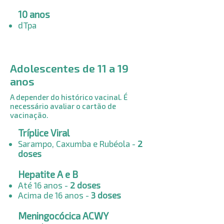
10 anos
dTpa
Adolescentes de 11 a 19
anos
A depender do histórico vacinal. É
necessário avaliar o cartão de
vacinação.
Tríplice Viral
Sarampo, Caxumba e Rubéola -
2
doses
Hepatite A e B
Até 16 anos -
2 doses
Acima de 16 anos -
3 doses
Meningocócica ACWY