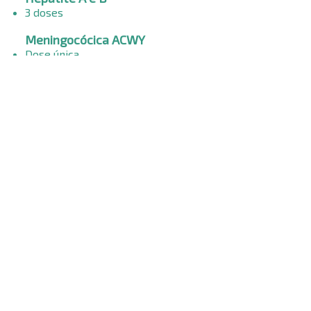
3 doses
Meningocócica ACWY
Dose única
Hepatite A
2 doses
dTpa
A cada 10 anos -
1 dose
Meningocócica B
Até 50 anos -
2 doses
Pneumocócica 13V
Dose única
Hepatite B
3 doses
Varicela (catapora)
2 doses