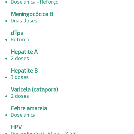
Dose única
- Reforço
Meningocócica B
Duas doses
dTpa
Reforço
Hepatite A
2 doses
Hepatite B
3 doses
Varicela (catapora)
2 doses
Febre amarela
Dose única
HPV
Dependendo da idade -
2 a 3