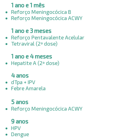
1 ano e 1 mês
Reforço Meningocócica B
Reforço Meningocócica ACWY
1 ano e 3 meses​
Reforço Pentavalente Acelular
Tetraviral (2ª dose)
1 ano e 4 meses​
Hepatite A (2ª dose)
4 anos
dTpa + IPV
Febre Amarela
5 anos
Reforço Meningocócica ACWY
9 anos
HPV
Dengue